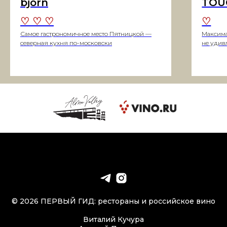
björn
TOUC
♡ ♡ ♡
♡
Самое гастрономичное место Пятницкой —
Максима
северная кухня по-московски
не удив
© 2026 ПЕРВЫЙ ГИД: рестораны и российское вино
Виталий Кучура