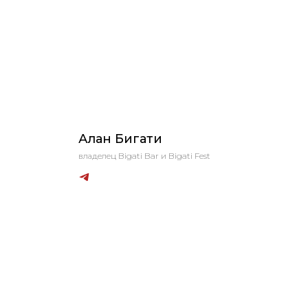
Алан Бигати
владелец Bigati Bar и Bigati Fest