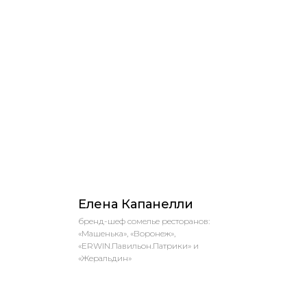
Елена Капанелли
бренд-шеф сомелье ресторанов:
«Машенька», «Воронеж»,
«ERWIN.Павильон.Патрики» и
«Жеральдин»