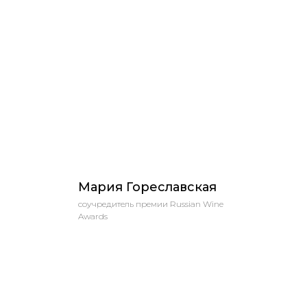
Мария Гореславская
соучредитель премии Russian Wine
Awards