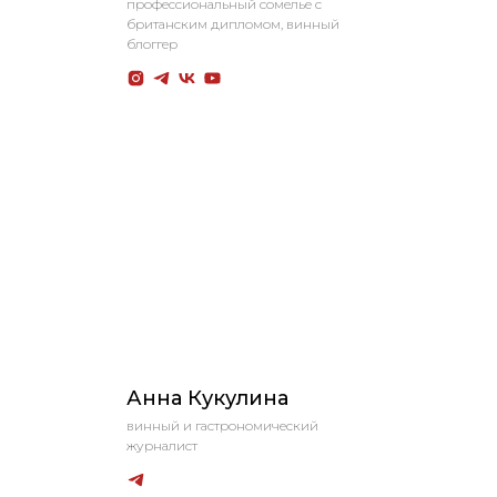
профессиональный сомелье с
британским дипломом, винный
блоггер
Анна Кукулина
винный и гастрономический
журналист