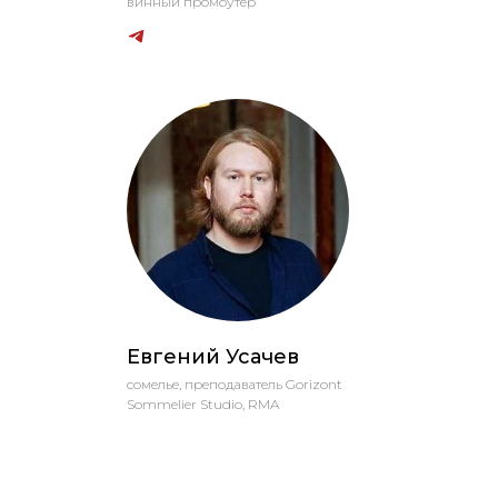
винный промоутер
Евгений Усачев
сомелье, преподаватель Gorizont
Sommelier Studio, RMA