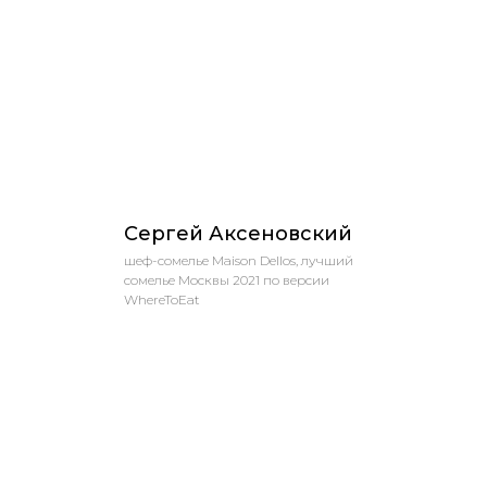
Сергей Аксеновский
шеф-сомелье Maison Dellos, лучший
сомелье Москвы 2021 по версии
WhereToEat