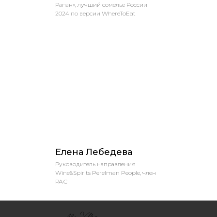
Рапан», лучший сомелье России
2024 по версии WhereToEat
Елена Лебедева
Руководитель направления
Wine&Spirits Perelman People, член
РАС