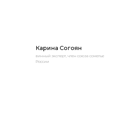
Карина Согоян
винный эксперт, член союза сомелье
России