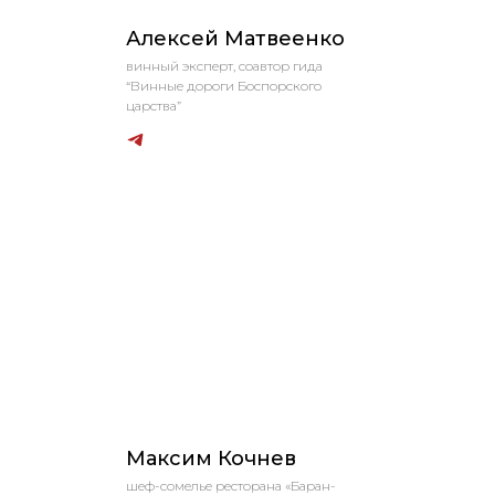
Алексей Матвеенко
винный эксперт, соавтор гида
“Винные дороги Боспорского
царства”
Максим Кочнев
шеф-сомелье ресторана «Баран-