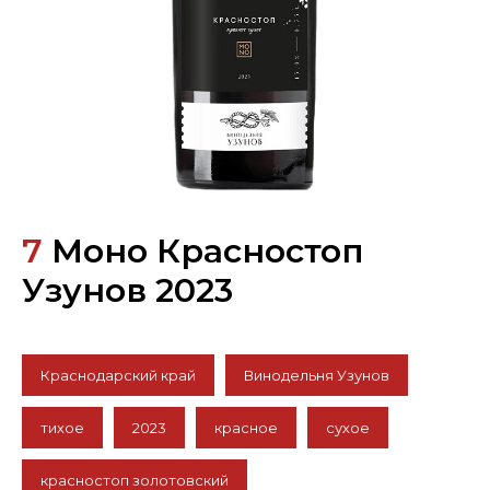
7
Моно Красностоп
Узунов 2023
Краснодарский край
Винодельня Узунов
тихое
2023
красное
сухое
красностоп золотовский