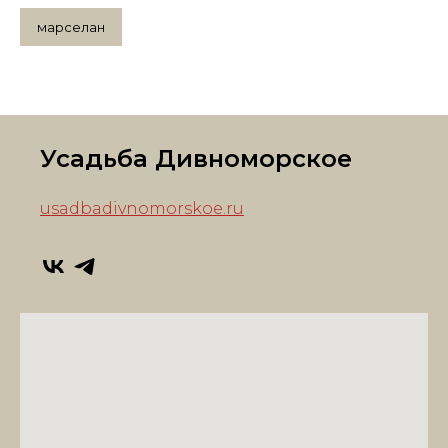
марселан
Усадьба Дивноморское
usadbadivnomorskoe.ru